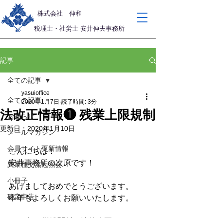
​株式会社 伸和
税理士・社労士 安井伸夫事務所
記事
全ての記事
yasuioffice
全ての記事
2020年1月7日
読了時間: 3分
法改正情報❶ 残業上限規制
お知らせ
更新日：
2020年1月10日
メールマガジン
会員サイト更新情報
こんにちは！
安井事務所の次原です！
異業種交流勉強会
小冊子
あけましておめでとうございます。
確定申告
本年もよろしくお願いいたします。