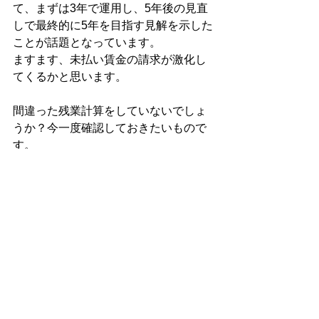
て、まずは3年で運用し、5年後の見直
しで最終的に5年を目指す見解を示した
ことが話題となっています。
ますます、未払い賃金の請求が激化し
てくるかと思います。
間違った残業計算をしていないでしょ
うか？今一度確認しておきたいもので
す。
来週は「有給休暇の強制取得の義務
化」をお届けします！
～お願いとご注意～
このメールマガジンは著作権法で保護
されています。
許可無く複製及び転載をすることを禁