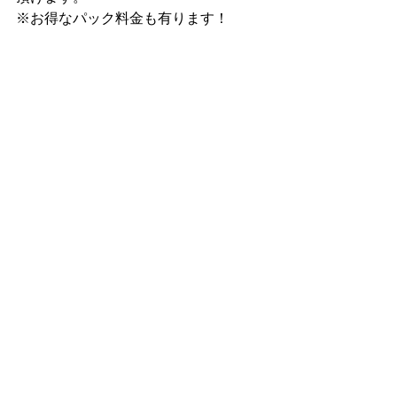
※お得なパック料金も有ります！
■お勧め小冊子
★決算書シリーズ
○今さら聞けない決算書
○今さら聞けない決算書二の巻
○あなたの会社も元気会社に！
★よく解るシリーズ　
○貸借対照表
○損益計算書
○キャッシュフロー計算書