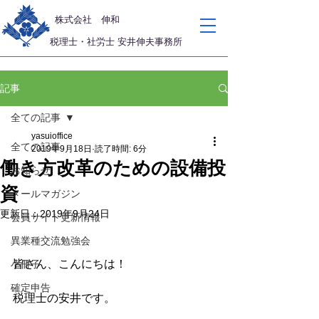
​株式会社 伸和
税理士・社労士 安井伸夫事務所
記事
全ての記事
yasuioffice
全ての記事
2019年9月18日
読了時間: 6分
働き方改革のための設備投
お知らせ
資
メールマガジン
更新日：
2019年9月24日
会員サイト更新情報
異業種交流勉強会
皆さん、こんにちは！
小冊子
確定申告
税理士の安井です。