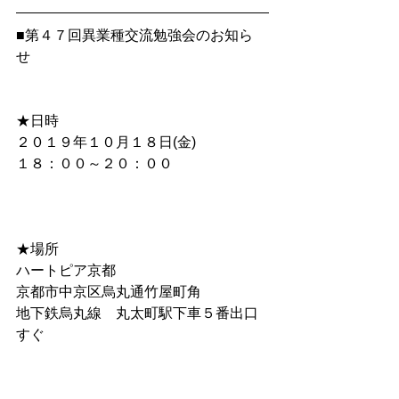
■第４７回異業種交流勉強会のお知ら
せ 　
★日時 　
２０１９年１０月１８日(金)
１８：００～２０：００
★場所　 　
ハートピア京都 　
京都市中京区烏丸通竹屋町角 
地下鉄烏丸線　丸太町駅下車５番出口
すぐ 　 　