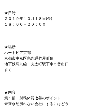
★日時 　
２０１９年１０月１８日(金)
１８：００～２０：００
★場所　 　
ハートピア京都 　
京都市中京区烏丸通竹屋町角 
地下鉄烏丸線　丸太町駅下車５番出口
すぐ 　 　
★内容　　　
第１部　財務体質改善のポイント
未来永劫潰れない会社にするにはどう