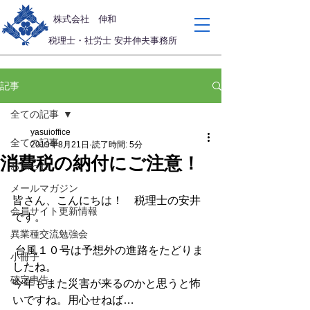
​株式会社 伸和
税理士・社労士 安井伸夫事務所
記事
全ての記事
yasuioffice
全ての記事
2019年8月21日
読了時間: 5分
消費税の納付にご注意！
お知らせ
メールマガジン
皆さん、こんにちは！　税理士の安井
会員サイト更新情報
です。
異業種交流勉強会
 台風１０号は予想外の進路をたどりま
小冊子
したね。
確定申告
今年もまた災害が来るのかと思うと怖
いですね。用心せねば…