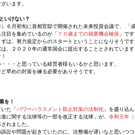
ございます。
といけない？
年）６月初旬に首相官邸で開催された未来投資会議で、 「
も注目を集めているのが「
７０歳までの就業機会確保
」です
まずは、努力規定からのスタートということになりそうです
案は、２０２０年の通常国会に提出することとされています
す！
い・・・と思っている経営者様もいるかと思います。
など早めの対策を練る必要がありそうです。
策を！ 
ていた「
パワーハラスメント防止対策の法制化
」を盛り込ん
推進に関する法律等の一部を改正する法律」が、
令和元年（
布
されました。 
の訴訟や問題が起きていたのに、法整備が遅いなと思いつつ