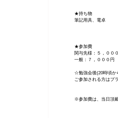
★持ち物　　
筆記用具、電卓 　
★参加費　　 
関与先様：５，０００
一般：７，０００円
☆勉強会後(20時頃か
ご参加される方はプ
※参加費は、当日頂戴