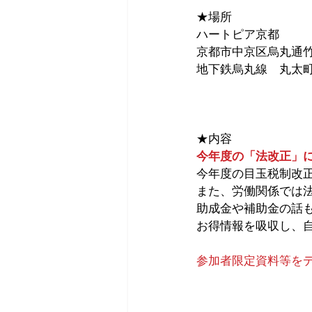
★場所　 　
ハートピア京都 　
京都市中京区烏丸通竹
地下鉄烏丸線　丸太町
★内容　　　
今年度の「法改正」
今年度の目玉税制改
また、労働関係では
助成金や補助金の話
お得情報を吸収し、
参加者限定資料等を