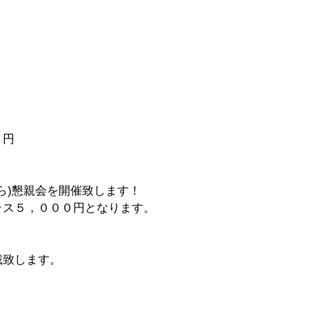
円 　
ら)懇親会を開催致します！ 
ラス５，０００円となります。
致します。 　