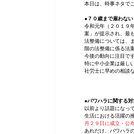
本日は、時事ネタで
●７０歳まで雇わない
令和元年（２０１９
案」が提示され、最
法整備については、
階の法整備に係る法
今後の動向に注目で
特に中小企業は厳し
社労士に早めの相談
●パワハラに関する対
以前より話題になっ
生活における活躍の
月２９日に成立・公
あれだけ、パワハラ