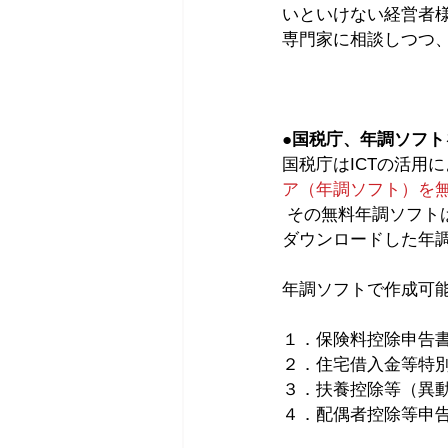
いといけない経営者
専門家に相談しつつ
●国税庁、年調ソフ
国税庁はICTの活用
ア（年調ソフト）を
 その無料年調ソフトは、従業員が国税庁ホームページからダウンロードして利用可能（勤務先が
ダウンロードした年
年調ソフトで作成可
１．保険料控除申告書
２．住宅借入金等特別
３．扶養控除等（異動
４．配偶者控除等申