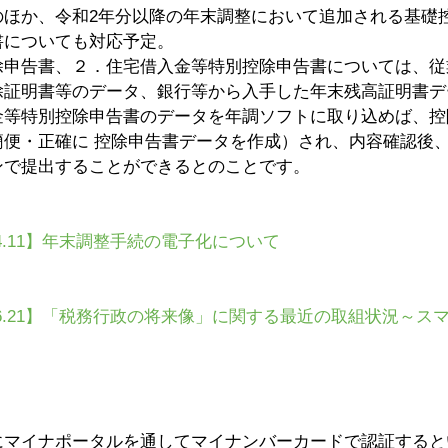
のほか、令和2年分以降の年末調整において追加される基礎
書についても対応予定。
除申告書、２．住宅借入金等特別控除申告書については、従
除証明書等のデータ、銀行等から入手した年末残高証明書デ
金等特別控除申告書のデータを年調ソフトに取り込めば、控
簡便・正確に 控除申告書データを作成）され、内容確認後
ンで提出することができるとのことです。
.4.11】年末調整手続の電子化について
9.6.21】「税務行政の将来像」に関する最近の取組状況～ス
にマイナポータルを通してマイナンバーカードで認証すると