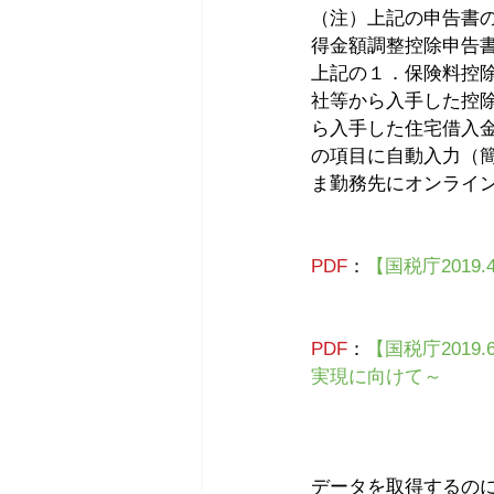
（注）上記の申告書
得金額調整控除申告
上記の１．保険料控
社等から入手した控
ら入手した住宅借入
の項目に自動入力（
ま勤務先にオンライ
PDF
：
【国税庁2019
PDF
：
【国税庁201
実現に向けて～
データを取得するの