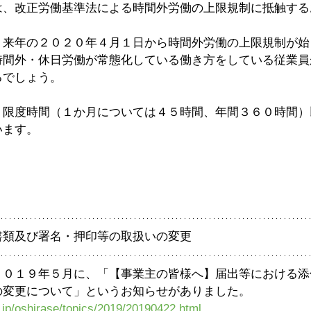
は、改正労働基準法による時間外労働の上限規制に抵触する
、来年の２０２０年４月１日から時間外労働の上限規制が始
時間外・休日労働が常態化している働き方をしている従業員
るでしょう。
、限度時間（１か月については４５時間、年間３６０時間）
います。
書類及び署名・押印等の取扱いの変更
２０１９年５月に、「【事業主の皆様へ】届出等における添
の変更について」というお知らせがありました。
.jp/oshirase/topics/2019/20190422.html