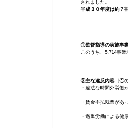
されました。
平成３０年度は約７
①監督指導の実施事業場
このうち、5,714事
②主な違反内容［①の
・違法な時間外労働があ
・賃金不払残業があっ
・過重労働による健康