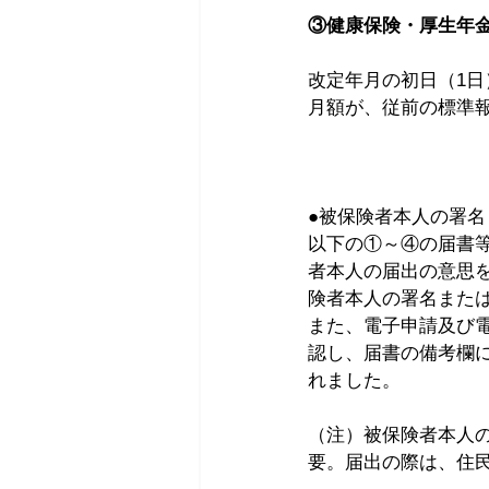
③健康保険・厚生年
改定年月の初日（1日
月額が、従前の標準
●被保険者本人の署名
以下の①～④の届書
者本人の届出の意思
険者本人の署名また
また、電子申請及び
認し、届書の備考欄
れました。
（注）被保険者本人
要。届出の際は、住