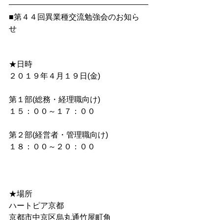
■第４４回異業種交流勉強会のお知ら
せ 　
★日時 　
２０１９年４月１９日(金)
第１部(総務・経理職向け)
１５：００～１７：００
第２部(経営者・管理職向け)
１８：００～２０：００
★場所　 　
ハートピア京都 　
京都市中京区烏丸通竹屋町角 