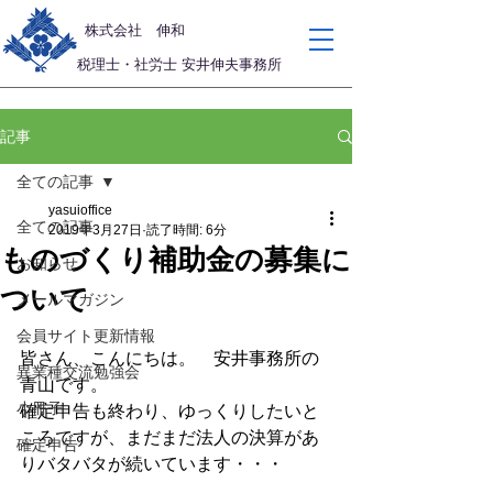
​株式会社 伸和
税理士・社労士 安井伸夫事務所
記事
全ての記事
yasuioffice
全ての記事
2019年3月27日
読了時間: 6分
ものづくり補助金の募集に
お知らせ
ついて
メールマガジン
会員サイト更新情報
皆さん、こんにちは。　安井事務所の
異業種交流勉強会
青山です。
小冊子
確定申告も終わり、ゆっくりしたいと
ころですが、まだまだ法人の決算があ
確定申告
りバタバタが続いています・・・