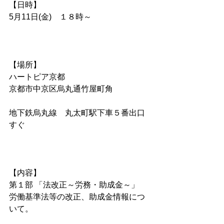
【日時】
5月11日(金)　１８時～          
【場所】
ハートピア京都  　
京都市中京区烏丸通竹屋町角
地下鉄烏丸線　丸太町駅下車５番出口
すぐ
【内容】
第１部 「法改正～労務・助成金～」
労働基準法等の改正、助成金情報につ
いて。