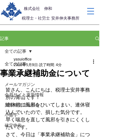
​株式会社 伸和
税理士・社労士 安井伸夫事務所
記事
全ての記事
yasuioffice
全ての記事
2018年5月9日
読了時間: 4分
事業承継補助金について
お知らせ
メールマガジン
皆さん、こんにちは、税理士安井事務
会員サイト更新情報
所の青山です！
連休前に風邪をひいてしまい、連休寝
異業種交流勉強会
込んでいたので、損した気分です。
小冊子
早く喘息を直して風邪を引きにくくし
確定申告
たいです。
さて、今日は「事業承継補助金」につ