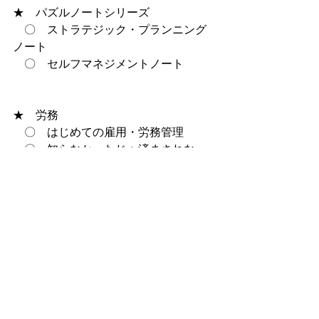
★　パズルノートシリーズ
　〇　ストラテジック・プランニング
ノート
　〇　セルフマネジメントノート
★　労務
　〇　はじめての雇用・労務管理
　〇　知らなかったじゃ済まされな
い　入社・退社時の基本
↓↓↓↓↓
小冊子ページ