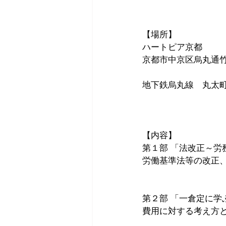
【場所】
ハートピア京都  　
京都市中京区烏丸通
地下鉄烏丸線　丸太
【内容】
第１部 「法改正～労
労働基準法等の改正
第２部 「一倉定に学
費用に対する考え方