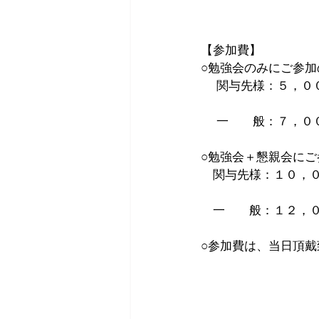
【参加費】
○勉強会のみにご参
　 関与先様：５，０
　 一　　般：７，０
○勉強会＋懇親会に
　関与先様：１０，
　一　　般：１２，
○参加費は、当日頂戴