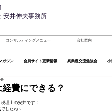
和
 安井伸夫事務所
コンサルティングメニュー
会社案内
マガジン
会員サイト更新情報
異業種交流勉強会
小
4分
は経費にできる？
、税理士の安井です！
気でしたね～