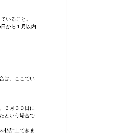
していること。
の日から１月以内
。
合は、ここでい
、６月３０日に
たという場合で
未払計上できま