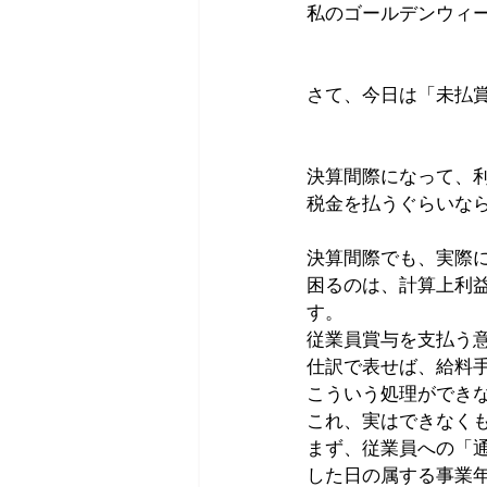
私のゴールデンウィ
さて、今日は「未払
決算間際になって、
税金を払うぐらいな
決算間際でも、実際
困るのは、計算上利
す。
従業員賞与を支払う
仕訳で表せば、給料
こういう処理ができ
これ、実はできなく
まず、従業員への「
した日の属する事業