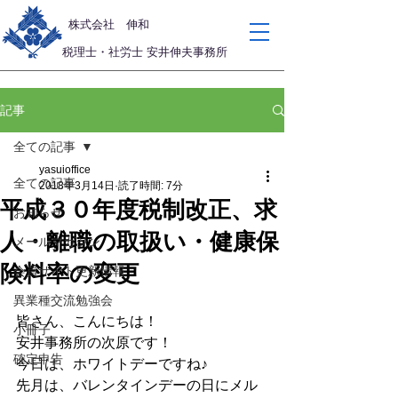
​株式会社 伸和
税理士・社労士 安井伸夫事務所
記事
全ての記事
yasuioffice
全ての記事
2018年3月14日
読了時間: 7分
平成３０年度税制改正、求
お知らせ
人・離職の取扱い・健康保
メールマガジン
険料率の変更
会員サイト更新情報
異業種交流勉強会
皆さん、こんにちは！
小冊子
安井事務所の次原です！
確定申告
今日は、ホワイトデーですね♪
先月は、バレンタインデーの日にメル