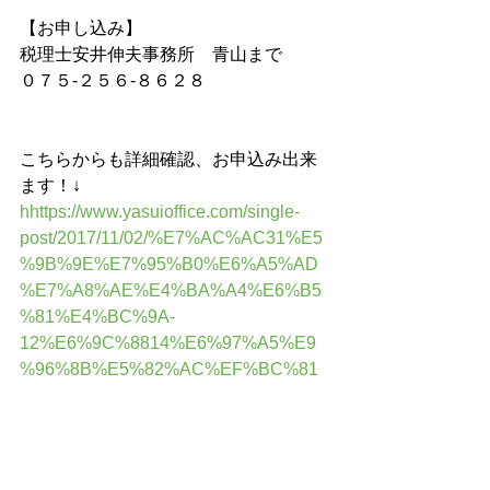
【お申し込み】
税理士安井伸夫事務所　青山まで
０７５-２５６-８６２８
こちらからも詳細確認、お申込み出来
ます！↓
hhttps://www.yasuioffice.com/single-
post/2017/11/02/%E7%AC%AC31%E5
%9B%9E%E7%95%B0%E6%A5%AD
%E7%A8%AE%E4%BA%A4%E6%B5
%81%E4%BC%9A-
12%E6%9C%8814%E6%97%A5%E9
%96%8B%E5%82%AC%EF%BC%81