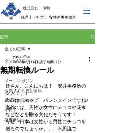
​株式会社 伸和
税理士・社労士 安井伸夫事務所
記事
全ての記事
yasuioffice
全ての記事
2018年2月14日
読了時間: 7分
無期転換ルール
お知らせ
メールマガジン
皆さん、こんにちは！　安井事務所の
会員サイト更新情報
次原です！
今日は、ハッピーバレンタインですね♪
異業種交流勉強会
海外では、男性が女性にチョコや花束
小冊子
などなどを贈る文化だそうです！
確定申告
なぜ、日本は女性から男性にチョコを
贈るのでしょうか、、、不思議で