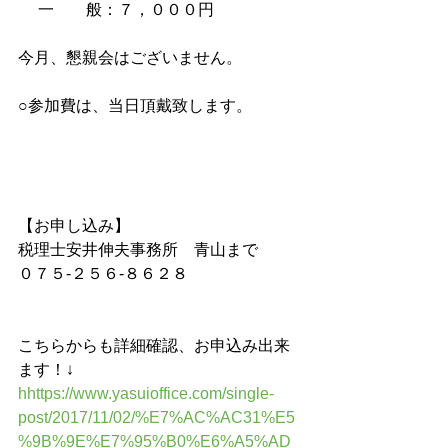
　 一　　般：７，０００円
今月、懇親会はございません。
○参加費は、当日頂戴致します。
【お申し込み】
税理士安井伸夫事務所　青山まで
０７５-２５６-８６２８
こちらからも詳細確認、お申込み出来
ます！↓
hhttps://www.yasuioffice.com/single-
post/2017/11/02/%E7%AC%AC31%E5
%9B%9E%E7%95%B0%E6%A5%AD