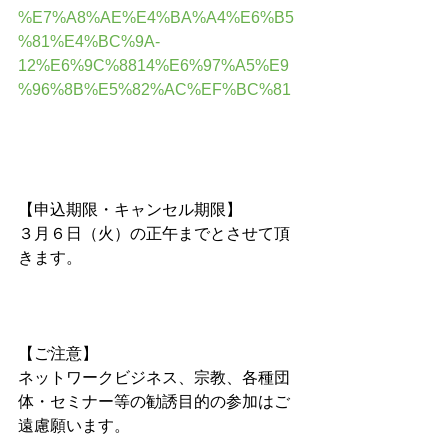
%E7%A8%AE%E4%BA%A4%E6%B5
%81%E4%BC%9A-
12%E6%9C%8814%E6%97%A5%E9
%96%8B%E5%82%AC%EF%BC%81
【申込期限・キャンセル期限】
３月６日（火）の正午までとさせて頂
きます。
【ご注意】 
ネットワークビジネス、宗教、各種団
体・セミナー等の勧誘目的の参加はご
遠慮願います。