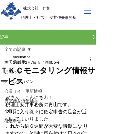
​株式会社 伸和
税理士・社労士 安井伸夫事務所
記事
全ての記事
yasuioffice
全ての記事
2018年2月7日
読了時間: 5分
ＴＫＣモニタリング情報サ
お知らせ
ービス
メールマガジン
会員サイト更新情報
皆さん、こんにちわ！
異業種交流勉強会
税理士安井事務所の青山です。
小冊子
２月に入り徐々に確定申告の足音が近
づいてまいりました。
確定申告
これから約６週間が大変な時期にな り
ますので、体調に気を付けて日々の仕