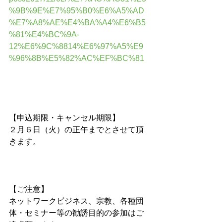
%9B%9E%E7%95%B0%E6%A5%AD
%E7%A8%AE%E4%BA%A4%E6%B5
%81%E4%BC%9A-
12%E6%9C%8814%E6%97%A5%E9
%96%8B%E5%82%AC%EF%BC%81
【申込期限・キャンセル期限】
２月６日（火）の正午までとさせて頂
きます。
【ご注意】 
ネットワークビジネス、宗教、各種団
体・セミナー等の勧誘目的の参加はご