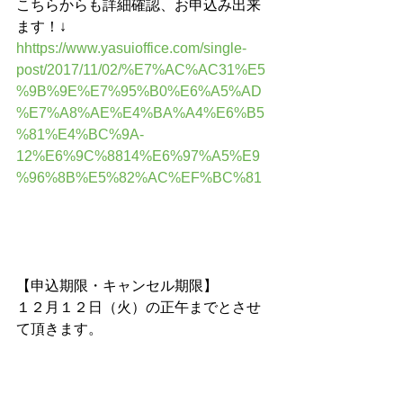
こちらからも詳細確認、お申込み出来
ます！↓
hhttps://www.yasuioffice.com/single-
post/2017/11/02/%E7%AC%AC31%E5
%9B%9E%E7%95%B0%E6%A5%AD
%E7%A8%AE%E4%BA%A4%E6%B5
%81%E4%BC%9A-
12%E6%9C%8814%E6%97%A5%E9
%96%8B%E5%82%AC%EF%BC%81
【申込期限・キャンセル期限】
１２月１２日（火）の正午までとさせ
て頂きます。