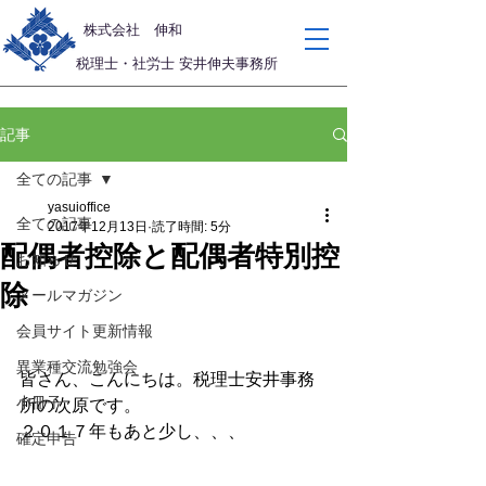
​株式会社 伸和
税理士・社労士 安井伸夫事務所
記事
全ての記事
yasuioffice
全ての記事
2017年12月13日
読了時間: 5分
配偶者控除と配偶者特別控
お知らせ
除
メールマガジン
会員サイト更新情報
異業種交流勉強会
皆さん、こんにちは。税理士安井事務
小冊子
所の次原です。
２０１７年もあと少し、、、
確定申告