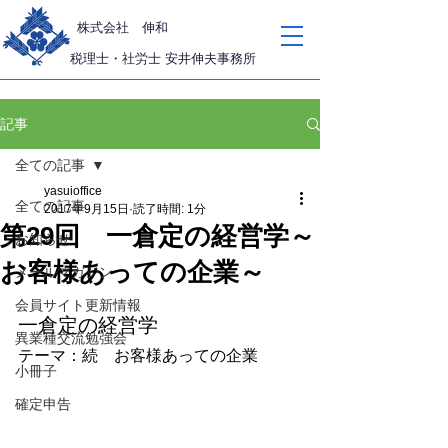
​株式会社 伸和
税理士・社労士 安井伸夫事務所
記事
全ての記事
yasuioffice
全ての記事
2017年9月15日
読了時間: 1分
第29回 一倉定の経営学～
お知らせ
お客様あっての企業～
メールマガジン
会員サイト更新情報
一倉定の経営学
異業種交流勉強会
テーマ：続　お客様あっての企業
小冊子
確定申告