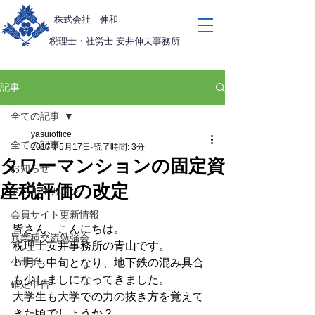
​株式会社 伸和
税理士・社労士 安井伸夫事務所
記事
全ての記事
yasuioffice
全ての記事
2017年5月17日
読了時間: 3分
タワーマンションの固定資
お知らせ
産税評価の改定
メールマガジン
会員サイト更新情報
皆さん、こんにちは。
異業種交流勉強会
税理士安井事務所の青山です。
小冊子
５月も中旬となり、地下鉄の混み具合
も少しましになってきました。
確定申告
大学生も大学での力の抜き方を覚えて
きた頃でしょうか？