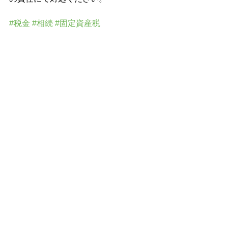
#税金
#相続
#固定資産税
メールマガジン
すべて表示
最新記事