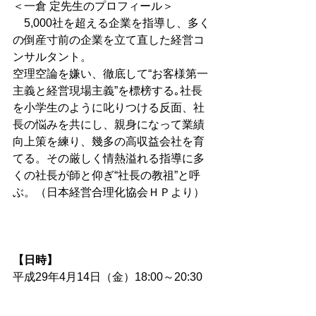
＜一倉 定先生のプロフィール＞
　5,000社を超える企業を指導し、多く
の倒産寸前の企業を立て直した経営コ
ンサルタント。
空理空論を嫌い、徹底して“お客様第一
主義と経営現場主義”を標榜する｡社長
を小学生のように叱りつける反面、社
長の悩みを共にし、親身になって業績
向上策を練り、幾多の高収益会社を育
てる。その厳しく情熱溢れる指導に多
くの社長が師と仰ぎ“社長の教祖”と呼
ぶ。（日本経営合理化協会ＨＰより）
【日時】
平成29年4月14日（金）18:00～20:30