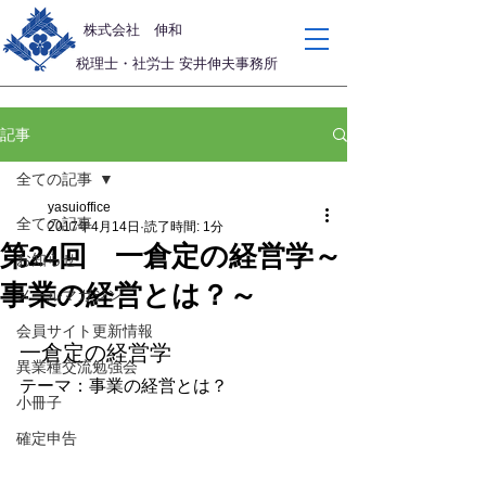
​株式会社 伸和
税理士・社労士 安井伸夫事務所
記事
全ての記事
yasuioffice
全ての記事
2017年4月14日
読了時間: 1分
第24回 一倉定の経営学～
お知らせ
事業の経営とは？～
メールマガジン
会員サイト更新情報
一倉定の経営学
異業種交流勉強会
テーマ：事業の経営とは？
小冊子
確定申告