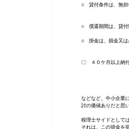
○　貸付条件は、無
○　償還期間は、貸
○　掛金は、損金又
〇　４０ケ月以上納
などなど、中小企業
討の価値ありだと思
税理士サイドとして
それは、この掛金を