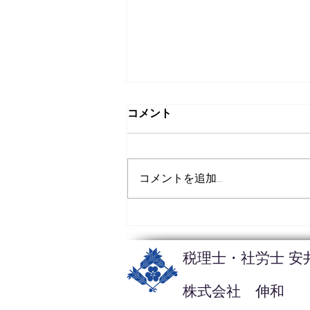
年末年始休業のお知らせ
コメント
平素は格別のお引き立てを賜
り、厚く御礼申し上げます。 誠
に勝手ながら、弊所は、下記の
コメントを追加…
期間を年末年始休業とさせてい
ただきます。 【年末年始休業期
間】 ２０２１年１２月２９日
（水）～２０２２年１月４日
（火） ※お問い合わせにつきま
税理士・社労士 安
しては、２０２２年１月５日
（水）以降に順次対応さ...
​株式会社 伸和