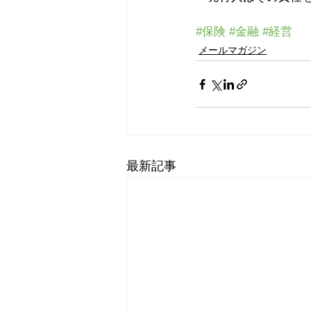
#保険
#金融
#経営
メールマガジン
最新記事