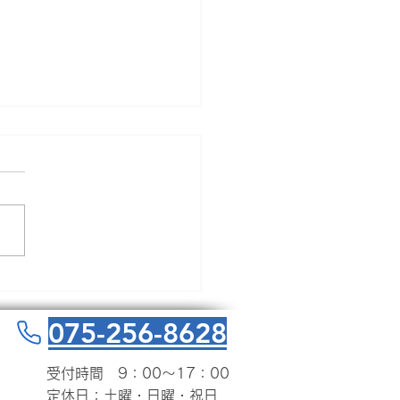
贈与のラストチャン
！
税対策としてポピュラーな
贈与、現金や自社株を毎年
ずつ移している方もいらっ
るかと思います。 この生前
で相続税対策ができなくな
巷で噂されていますが、一
ういうことでしょうか？ 解
075-256-8628
たいと思います！...
受付時間 9：00～17：00
​定休日：土曜・日曜・祝日