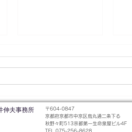
顧問先様ページを更新しまし
生前
た！
ス？
顧問先様ページに以下のPDFデ
相続
ータをUPしています！ ★Ｑ&Ａ
生前
全事業者が対象！改正電子帳簿
少し
保存法により必要となる対応と
しゃ
は？ 来月から始まる制度です。
贈与
今一度確認しましょう！ ～顧問
ると
先様ページへの登録方法～ ※顧
体ど
井伸夫事務所
〒604-0847
問先様以外の方が登録しても、
説し
​京都府京都市中京区
烏丸通二条下る
承認されません。...
秋野々町513京都第一生命泉屋ビル4F
TEL 075-256-8628