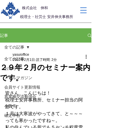
​株式会社 伸和
税理士・社労士 安井伸夫事務所
記事
全ての記事
yasuioffice
全ての記事
2017年2月1日
読了時間: 2分
２９年２月のセミナー案内
お知らせ
です。
メールマガジン
会員サイト更新情報
皆さん、こんにちは！
異業種交流勉強会
税理士安井事務所、セミナー担当の阿
小冊子
部です。
１月は大寒波がやってきて、と～～～
確定申告
っても寒かったですね～。
私の住んでいる所でも５センチ程度雪