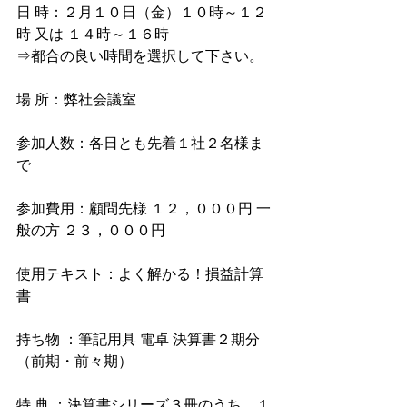
日 時：２月１０日（金）１０時～１２
時 又は １４時～１６時 
⇒都合の良い時間を選択して下さい。
場 所：弊社会議室
参加人数：各日とも先着１社２名様ま
で 
参加費用：顧問先様 １２，０００円 一
般の方 ２３，０００円 
使用テキスト：よく解かる！損益計算
書 
持ち物 ：筆記用具 電卓 決算書２期分
（前期・前々期）
特 典 ：決算書シリーズ３冊のうち、１