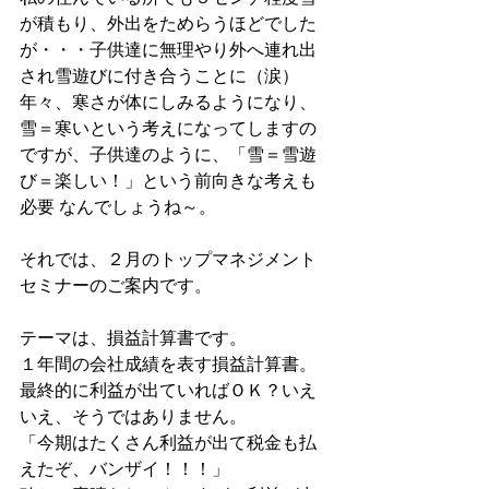
が積もり、外出をためらうほどでした
が・・・子供達に無理やり外へ連れ出
され雪遊びに付き合うことに（涙）
年々、寒さが体にしみるようになり、
雪＝寒いという考えになってしますの
ですが、子供達のように、「雪＝雪遊
び＝楽しい！」という前向きな考えも
必要 なんでしょうね～。
それでは、２月のトップマネジメント
セミナーのご案内です。
テーマは、損益計算書です。
１年間の会社成績を表す損益計算書。
最終的に利益が出ていればＯＫ？いえ
いえ、そうではありません。
「今期はたくさん利益が出て税金も払
えたぞ、バンザイ！！！」