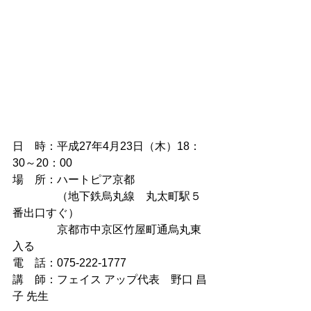
日　時：平成27年4月23日（木）18：
30～20：00
場　所：ハートピア京都
　　　　（地下鉄烏丸線　丸太町駅５
番出口すぐ）
　　　　京都市中京区竹屋町通烏丸東
入る　　　
電　話：075-222-1777
講　師：フェイス アップ代表　野口 昌
子 先生