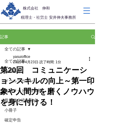
​株式会社 伸和
税理士・社労士 安井伸夫事務所
記事
全ての記事
yasuioffice
全ての記事
2015年4月23日
読了時間: 1分
第20回 コミュニケーシ
お知らせ
ョンスキルの向上～第一印
メールマガジン
象や人間力を磨くノウハウ
会員サイト更新情報
を身に付ける！
異業種交流勉強会
小冊子
確定申告