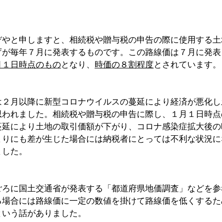
ぞやと申しますと、相続税や贈与税の申告の際に使用する土
庁が毎年７月に発表するものです。この路線価は７月に発表
月１日時点のもの
となり、
時価の８割程度
とされています。
は２月以降に新型コロナウイルスの蔓延により経済が悪化し
思われました。相続税や贈与税の申告に際し、１月１日時点
蔓延により土地の取引価額が下がり、コロナ感染症拡大後の
まりにも差が生じた場合には納税者にとっては不利な状況に
ました。
ごろに国土交通省が発表する「都道府県地価調査」などを参
る場合には路線価に一定の数値を掛けて路線価を低くするた
という話がありました。