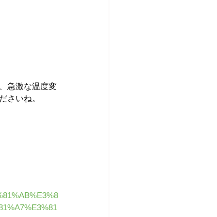
、急激な温度変
ださいね。
E3%81%AB%E3%8
81%A7%E3%81