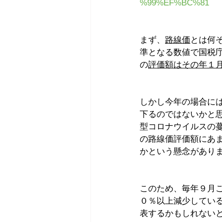
%99%EF%BC%81
まず、
路線価
とは何
準となる数値で国税
の
評価額はその年１
しかし今年の場合に
下るのではないかと
型コロナウイルスの
の路線価評価額にあ
かという懸念があり
このため、毎年９月
０％以上減少してい
表するかもしれない