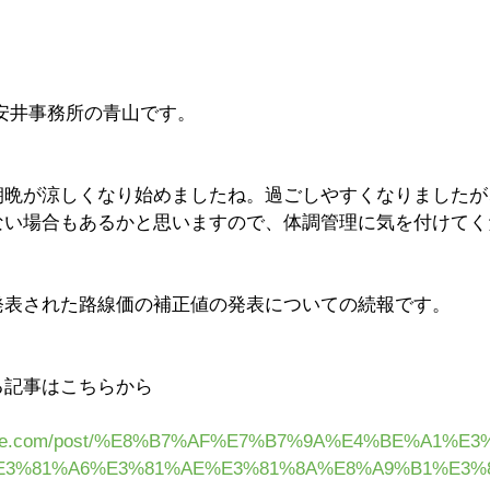
、安井事務所の青山です。
朝晩が涼しくなり始めましたね。過ごしやすくなりましたが
ない場合もあるかと思いますので、体調管理に気を付けてく
発表された路線価の補正値の発表についての続報です。
る記事はこちらから
ioffice.com/post/%E8%B7%AF%E7%B7%9A%E4%BE%A1%
E3%81%A6%E3%81%AE%E3%81%8A%E8%A9%B1%E3%