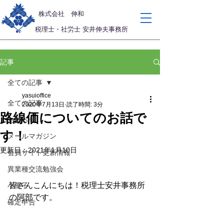
​株式会社 伸和
税理士・社労士 安井伸夫事務所
記事
全ての記事
yasuioffice
全ての記事
2020年7月13日
読了時間: 3分
路線価についてのお話で
お知らせ
す！
メールマガジン
更新日：
2021年1月10日
会員サイト更新情報
異業種交流勉強会
皆さんこんにちは！税理士安井事務所
小冊子
の阿部です。
確定申告