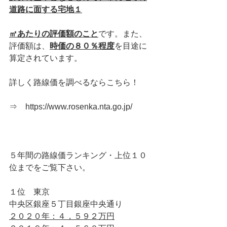
道路に面する宅地１
㎡あたりの評価額のこと
です。また、
評価額は、
時価の８０％程度
を目途に
算定されています。
詳しく路線価を調べるならこちら！
⇒　https://www.rosenka.nta.go.jp/
５年間の路線価ランキング・上位１０
位までをご覧下さい。
１位　東京 
中央区銀座５丁目銀座中央通り 
２０２０年：４，５９２万円