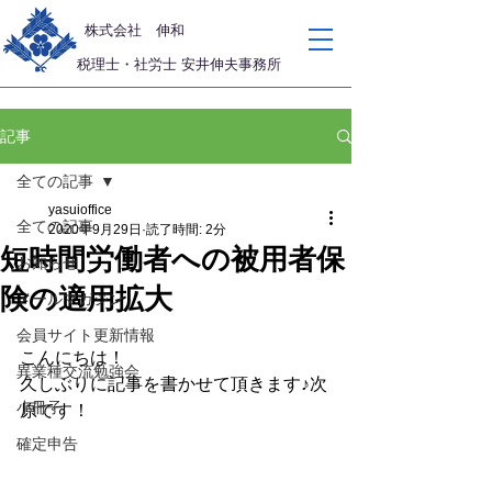
​株式会社 伸和
税理士・社労士 安井伸夫事務所
記事
全ての記事
yasuioffice
全ての記事
2020年9月29日
読了時間: 2分
短時間労働者への被用者保
お知らせ
険の適用拡大
メールマガジン
会員サイト更新情報
こんにちは！
異業種交流勉強会
久しぶりに記事を書かせて頂きます♪次
小冊子
原です！
確定申告