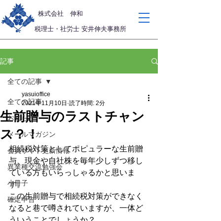
​株式会社 伸和
税理士・社労士 安井伸夫事務所
記事
全ての記事
yasuioffice
全ての記事
2021年11月10日
読了時間: 2分
生前贈与のラストチャン
お知らせ
ス？！
メールマガジン
相続税対策としてポピュラーな生前贈
会員サイト更新情報
与、現金や自社株を毎年少しずつ移し
異業種交流勉強会
ている方もいらっしゃるかと思いま
小冊子
す。
この生前贈与で相続税対策ができなく
確定申告
なると巷で噂されていますが、一体ど
ういうことでしょうか？