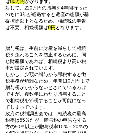
は
80万円
かかります。
対して、220万円の贈与を4年間行った
のちに3年が経過すると遺産の総額が基
礎控除以下となるため、相続税の申告
は不要、相続税額は
0円
となります。
贈与税は、生前に財産を減らして相続
税を免れることを防止するために、同
じ財産額であれば、相続税より高い税
率が設定されています。
しかし、少額の贈与から課税すると徴
税事務が煩雑なため、年間110万円まで
贈与税がかからないとされているわけ
ですが、複数年にわたり贈与すること
で相続税を節税することが可能になっ
てしまっています。
政府の税制調査会では、相続税の最高
税率は55％だが、贈与税の申告をする
方の90％以上が贈与税率10％～20％の