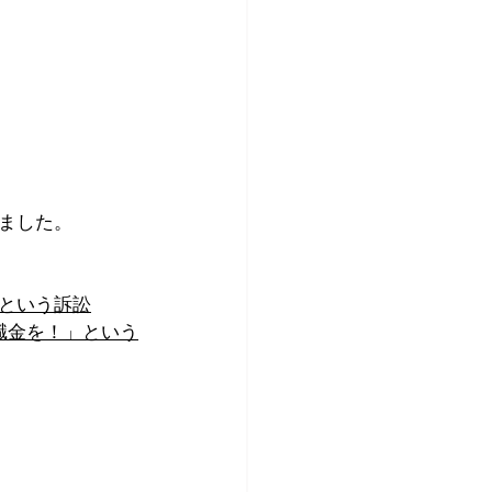
ました。
という訴訟
職金を！」という