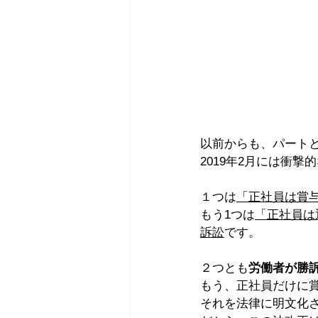
以前からも、パート
2019年2月には衝
１つは
「正社員は賞
もう1つは
「正社員は
訴訟
です。
２つとも
労働者が勝
もう、正社員だけに
それを法律に明文化