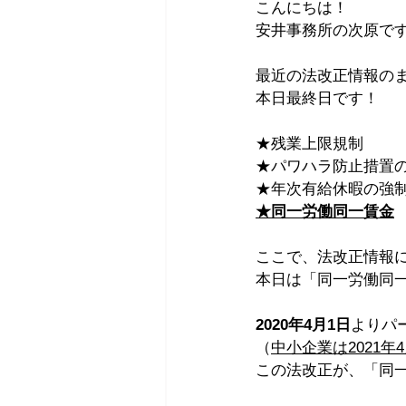
こんにちは！
安井事務所の次原で
最近の法改正情報の
本日最終日です！
★残業上限規制
★パワハラ防止措置
★年次有給休暇の強
★同一労働同一賃金
ここで、法改正情報
本日は「同一労働同
2020年4月1日
よりパ
（
中小企業は2021年
この法改正が、「同