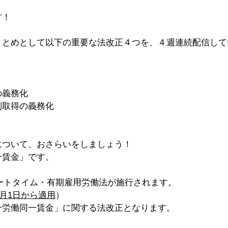
す！
まとめとして以下の重要な法改正４つを、４週連続配信して
の義務化
制取得の義務化
について、おさらいをしましょう！
一賃金」です。
ートタイム・有期雇用労働法が施行されます。
4月1日から適用
）
一労働同一賃金」に関する法改正となります。