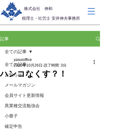
​株式会社 伸和
税理士・社労士 安井伸夫事務所
記事
全ての記事
yasuioffice
全ての記事
2020年10月26日
読了時間: 3分
ハンコなくす？！
お知らせ
メールマガジン
会員サイト更新情報
異業種交流勉強会
小冊子
確定申告