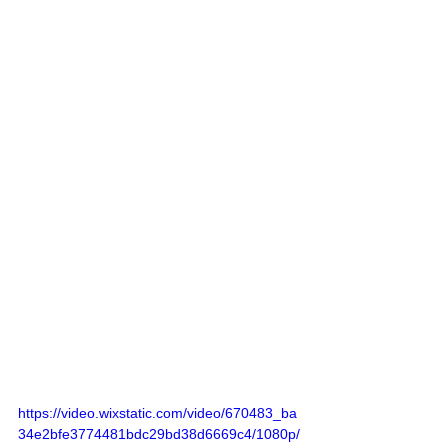
https://video.wixstatic.com/video/670483_ba
34e2bfe3774481bdc29bd38d6669c4/1080p/