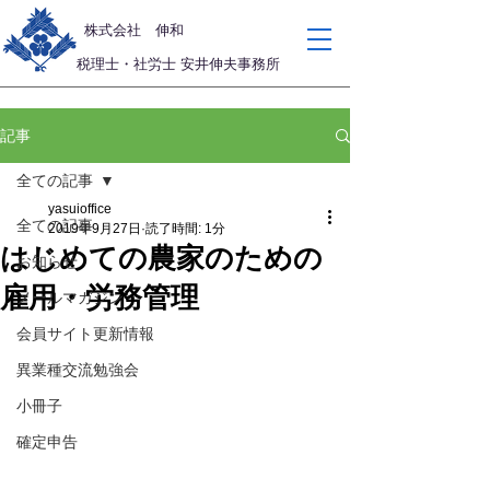
​株式会社 伸和
税理士・社労士 安井伸夫事務所
記事
全ての記事
yasuioffice
全ての記事
2019年9月27日
読了時間: 1分
はじめての農家のための
お知らせ
雇用・労務管理
メールマガジン
会員サイト更新情報
異業種交流勉強会
小冊子
確定申告