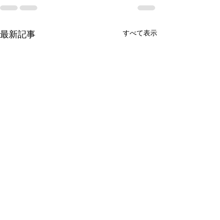
すべて表示
最新記事
年末年始休業のお知らせ
顧問先様ページ
ました！