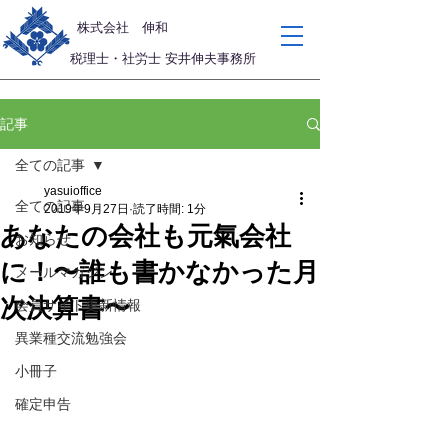
​株式会社 伸和
税理士・社労士 安井伸夫事務所
記事
全ての記事
yasuioffice
全ての記事
2019年9月27日
読了時間: 1分
あなたの会社も元氣会社
お知らせ
に！〜誰も書かなかった月
メールマガジン
次決算書〜
会員サイト更新情報
異業種交流勉強会
小冊子
確定申告