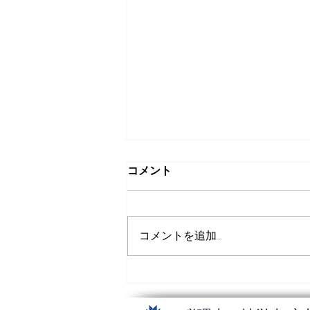
年末年始休業のお知らせ
コメント
平素は格別のお引き立てを賜
り、厚く御礼申し上げます。 誠
に勝手ながら、弊所は、下記の
コメントを追加…
期間を年末年始休業とさせてい
ただきます。 【年末年始休業期
間】 ２０２１年１２月２９日
（水）～２０２２年１月４日
（火） ※お問い合わせにつきま